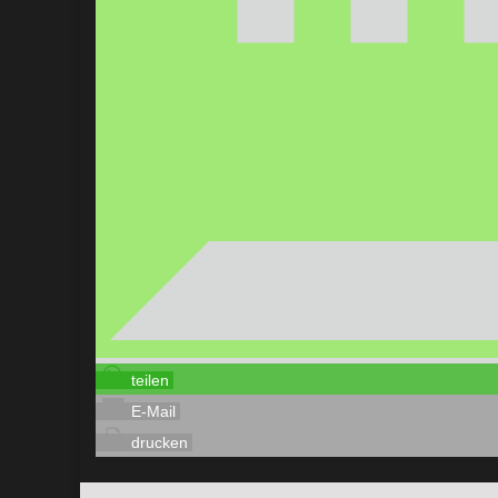
teilen
E-Mail
drucken