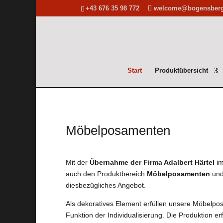
+43 676 35 98 772
welcome@bogensberge
Start
Produktübersicht
Möbelposamenten
Mit der
Übernahme der Firma Adalbert Härtel
im
auch den Produktbereich
Möbelposamenten
und
diesbezügliches Angebot.
Als dekoratives Element erfüllen unsere Möbelpo
Funktion der Individualisierung. Die Produktion er