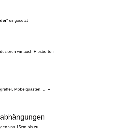
der
“ eingesetzt
uzieren wir auch Ripsborten
graffer, Möbelquasten, … –
erabhängungen
ngen von 15cm bis zu