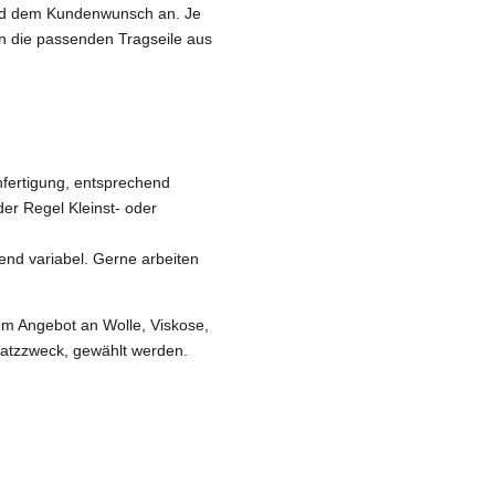
nd dem Kundenwunsch an. Je
 die passenden Tragseile aus
nfertigung, entsprechend
der Regel Kleinst- oder
nd variabel. Gerne arbeiten
m Angebot an Wolle, Viskose,
atzzweck, gewählt werden.
Weitere Informationen
Haben Sie Fragen zu diesem Produktbereich?
ne helfen wir Ihnen weiter – per Telefon (+43 –
676 – 35 98 772
) oder 