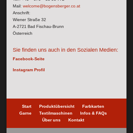
Mail:
welcome@bogensberger.co.at
Anschrift:
Wiener Straße 32
A-2721 Bad Fischau-Brunn
Österreich
Sie finden uns auch in den Sozialen Medien:
Facebook-Seite
Instagram Profil
Start
Produktübersicht
Farbkarten
Garne
Textilmaschinen
Infos & FAQs
Über uns
Kontakt