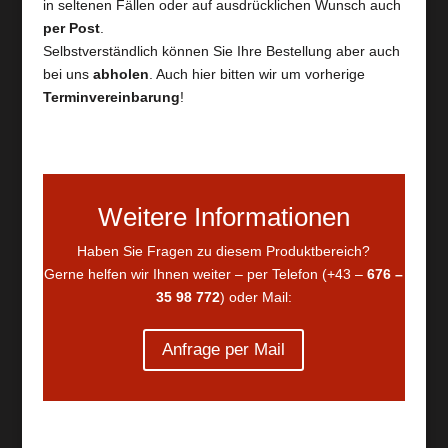
in seltenen Fällen oder auf ausdrücklichen Wunsch auch
per Post
.
Selbstverständlich können Sie Ihre Bestellung aber auch
bei uns
abholen
. Auch hier bitten wir um vorherige
Terminvereinbarung
!
Weitere Informationen
Haben Sie Fragen zu diesem Produktbereich?
Gerne helfen wir Ihnen weiter – per Telefon (+43 –
676 –
35 98 772
) oder Mail:
Anfrage per Mail