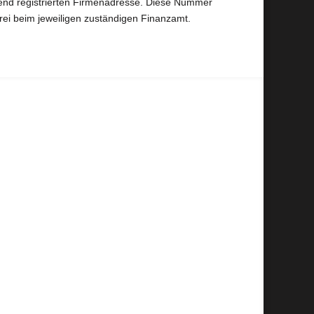
nd registrierten Firmenadresse. Diese Nummer
ei beim jeweiligen zuständigen Finanzamt.
r
Telefon
oder E-Mail gerne zur Verfügung.
serem Instagram Profil