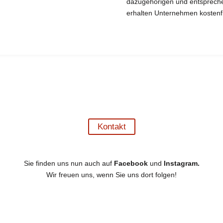
dazugehörigen und entspreche
erhalten Unternehmen kostenfr
Wir helfen Ihnen gerne weiter!
re Auskünfte über uns oder unser Angebot wünschen, stehen wir Ihnen pe
Kontakt
Sie finden uns nun auch auf
Facebook
und
Instagram.
Wir freuen uns, wenn Sie uns dort folgen!
-Seite
Zu un