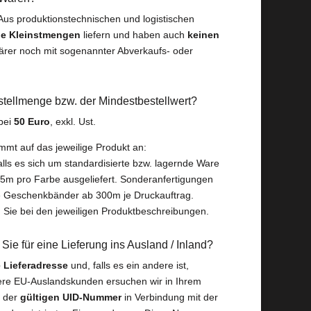
 Aus produktionstechnischen und logistischen
ne Kleinstmengen
liefern
und haben auch
keinen
lärer noch mit sogenannter Abverkaufs- oder
stellmenge bzw. der Mindestbestellwert?
 bei
50 Euro
, exkl. Ust.
mt auf das jeweilige Produkt an:
lls es sich um standardisierte bzw. lagernde Ware
5m pro Farbe ausgeliefert. Sonderanfertigungen
e Geschenkbänder ab 300m je Druckauftrag.
n Sie bei den jeweiligen Produktbeschreibungen.
e für eine Lieferung ins Ausland / Inland?
 Lieferadresse
und, falls es ein andere ist,
ere EU-Auslandskunden ersuchen wir in Ihrem
e der
gültigen UID-Nummer
in Verbindung mit der