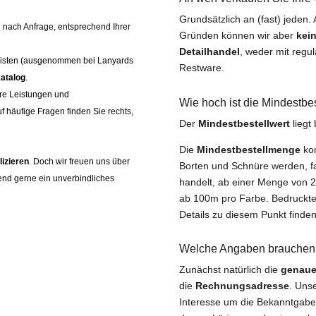
Grundsätzlich an (fast) jeden.
 nach Anfrage, entsprechend Ihrer
Gründen können wir aber
kei
Detailhandel
, weder mit regu
slisten (ausgenommen bei Lanyards
Restware.
atalog
.
ere Leistungen und
Wie hoch ist die Mindestbe
 häufige Fragen finden Sie rechts,
Der
Mindestbestellwert
liegt
Die
Mindestbestellmenge
kom
lizieren
. Doch wir freuen uns über
Borten und Schnüre werden, fa
hend gerne ein unverbindliches
handelt, ab einer Menge von 2
ab 100m pro Farbe. Bedruckt
Details zu diesem Punkt finde
Welche Angaben brauchen Si
Zunächst natürlich die
genaue
die
Rechnungsadresse
. Uns
Interesse um die Bekanntgab